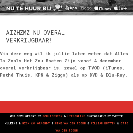
AIZHZMZ NU OVERAL
VERKRIJGBAAR!
Via deze weg wil ik jullie laten weten dat Alles
Is Zoals Het Zou Moeten Zijn vanaf 4 december
overal verkrijgbaar is, zowel op TVOD (iTunes,
Pathé Thuis, KPN & Ziggo) als op DVD & Blu-Ray.
WEB DEVELOPMENT BY
SCHUTDESIGN
&
LIENONLINE
PHOTOGRAPHY BY
YVETTE
KULKENS
&
NICK VAN ORMONDT
&
MIKE VAN DEN TOORN
&
WILLIAM RUTTEN
&
OTTO
VAN DEN TOORN